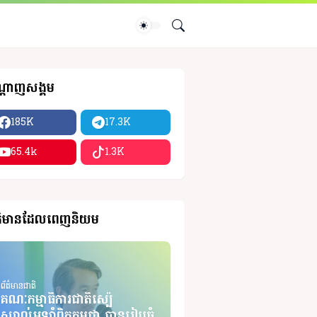
្តាញសង្គម
185K
17.3K
65.4k
1.3K
ត៌មានដែលពេញនិយម
ព័ត៌មានជាតិ
គណៈកម្មាធិការជាតិស្ប៉េ
ស្យាល់អូឡាំពិកកម្ពុជា បានរៀបចំ