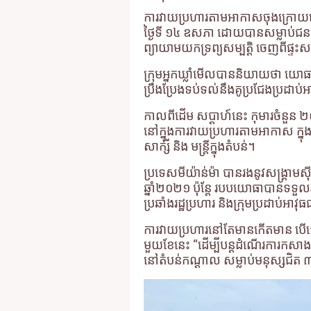
ការវាយប្រហារតាមអាកាសចុងក្រោយ
ថ្ងៃទី ១៤ ឧសភា ដោយបានសម្លាប់ជនស
ព្យាយាមយកទ្រព្យសម្បត្តិ ចេញពីផ្ទះស
ក្រុមអ្នកឃ្លាំមើលបាននិយាយថា យោធ
ប្រឹងប្រែងទប់ទល់នឹងគូប្រជែងប្រដាប់អ
កាលពីដើម សប្តាហ៍នេះ កុមារចំនួន ២០
នៅក្នុងការវាយប្រហារតាមអាកាស ក្ន
សាក្សី និង មន្ត្រីក្នុងតំបន់។
ប្រទេសមីយ៉ាន់ម៉ា បានរងនូវសង្រ្គាមស
ឆ្នាំ២០២១ ប៉ុន្តែ របបយោធាបានទទួលរង
ប្រឆាំងរដ្ឋប្រហារ និងក្រុមប្រដាប់អា
ការវាយប្រហារនៅតែមានកើតមាន ប
មួយខែនេះ “ដើម្បីបន្តដំណើរការកសាង និ
នៅតំបន់កណ្តាល សម្លាប់មនុស្សជិត