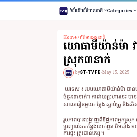
ទំព័រដើម
ព័ត៌មានជាតិ
Categories
Home
ព័ត៌មានអន្តរជាតិ
យោធាមីយ៉ាន់ម៉ា វា
ស្រុក៣នាក់
by
ST-TVFB
-
May 15, 2025
បរទេស ៖ របបយោធាមីយ៉ាន់ម៉ា បានបន្
ចំនួន៣នាក់។ ការវាយប្រហារនេះ បាន
សាលារៀនមួយកន្លែង ស្លាប់គ្រូ និងសិស
រូបភាពបានបង្ហាញពីទិដ្ឋភាពអ្នកស្រុ
ប្រញាល់រកកន្លែងលាក់ពួន បិទបាំង
ការផ្ទុះ ត្រូវបានគេឮ។