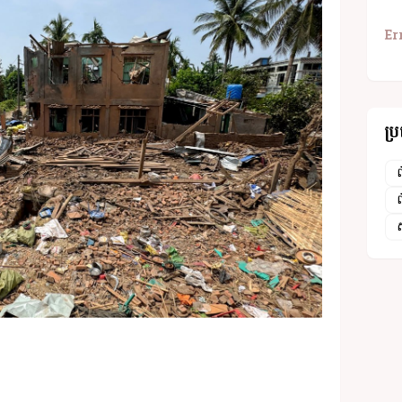
Er
ប្
ព
ព
ស