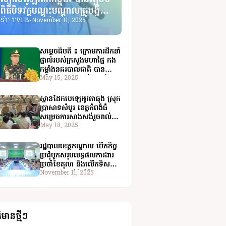
ពិធីបិទវគ្គបណ្តុះបណ្តាលគ្រូបង្វឹក
កីឡាវាយកូនឃ្លីលើតុ
ST-TVFB
-
November 11, 2025
សម្តេចធិបតី ៖ ក្រោមការដឹកនាំ
ផ្ទាល់របស់ក្រសួងមហាផ្ទៃ កង
កម្លាំងនគរបាលជាតិ បាន
អភិវឌ្ឍខ្លួនឥតឈប់ឈរ ដែល
May 15, 2025
បង្ហាញពីតួនាទីជាកម្លាំងស្នូល
មិនអាចខ្វះបាន
ស្ពានដែកបេឡេអូរតាឆុង ស្រុក
ប្រាសាទសំបូរ ខេត្តកំពង់ធំ
សម្រេចការសាងសង់រួចរាល់
១០០%
May 18, 2025
រដ្ឋបាលខេត្តកណ្ដាល បើកកិច្ច
ប្រជុំបូកសរុបលទ្ធផលការងារ
ប្រចាំខែតុលា និងលើកទិសដៅ
អនុវត្តសម្រាប់ខែវិច្ឆិកា
November 11, 2025
៌មានថ្មីៗ