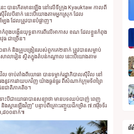
នេះ បានកើតមានឡើង នៅលើទីក្រុង Kyauktaw កាលពី
៊ីវិលបីនាក់ នេះបើយោងតាមអ្នកស្រុក ដែល
ម្បែង ដែលត្រូវបានបំផ្លាញ។
ាកំពុងបង្កើនយុទ្ធនាការពីលើអាកាស ខណៈដែលខ្លួនកំពុង
ាវុធ ជាច្រើន។
នាក់ និងគ្រូបង្រៀនរបស់ពួកគេ២នាក់ ត្រូវបានសម្លាប់
ុងសាលារៀន ស្ថិតក្នុងតំបន់កណ្តាល នេះបើយោងតាម
៊ីវិល ចាប់តាំងពីយោធា បានទម្លាក់រដ្ឋាភិបាលស៊ីវិល នៅ
នូវការវាយបកវិញ យ៉ាងធ្ងន់ធ្ងរ ពីសំណាក់ក្រុមទ័ពព្រៃ
វុធជនជាតិភាគតិច។
ើទោះបីជាយោធាបានសន្យាថា មានបទឈប់បាញ់ ពេញ
ងស្តារឡើងវិញ” បន្ទាប់ពីគ្រោះរញ្ជួយដីកម្រិត ៧.៧រ៉ិចទ័រ
 ៣,៨០០នាក់៕
ព័ត