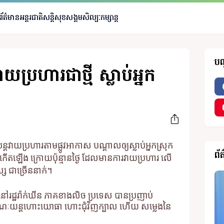
ព័ត៌មានអន្តរជាតិ
សន្តិសុខសង្គម
សិល្បៈកម្សាន្ត
បណ
យប្រហារជាថ្មី ស្លាប់អ្នក
តវាយប្រហារតាមផ្លូវអាកាស បណ្តាលឲ្យស្លាប់អ្នកស្រុក
ព័
កើតឡើង ក្រោយប៉ុន្មានថ្ងៃ ដែលមានការវាយប្រហារ លើ
្ស ជាច្រើននាក់។
ក នៅរដ្ឋរ៉ាក់ឃីន ភាគខាងលិច ប្រទេស បានប្រញាប់
 ខណៈយន្តហោះយោធា ហោះជុំវិញក្បាល ហើយ សម្លេងនៃ