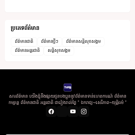
ប្រភេទព័ត៌មាន
ព័ត៌មានជាតិ
ព័ត៌មានថ្មីៗ
ព័ត៌មានសន្តិសុខសង្គម
ព័ត៌មានអន្តរជាតិ
សន្តិសុខសង្គម
សារព័ត៌មាន យើងខ្ញុំនឹងផ្សាយជូនបងប្អូននូវព័ត៌មានទាន់ហេតការណ៍ ព័ត៌មាន
កម្សាន្ត ព័ត៌មានជាតិ អន្តរជាតិ ជារៀងរាល់ថ្ងៃ " ឯករាជ្យ~សេរីភាព~យុត្តិធម៌ "