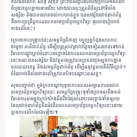
នីតិវិធីពីលោក សំរឹទ្ធ សុខុន ព្រះរាជអាជ្ញារងនៃអយ្យការអមសាលា
ដំបូងខេត្តបន្ទាយមានជ័យ ដោយបានចុះត្រួតពិនិត្យនៅទីតាំង
សង្ស័យ និងបានឈានដល់ការឃាត់ខ្លួន ជនសង្ស័យជាប់ពាក់ព័ន្ធ
នឹងការប្រព្រឹត្តការឆបោកតាមប្រព័ន្ធបច្ចេកវិទ្យា ដូចបានរៀបរាប់
ខាងលើនេះ។
ក្រោយការបង្រ្កាបនេះសមត្ថកិច្ចជំនាញ បច្ចុប្បន្នកំពុងសហការ
ជាមួយ ភាគីពាក់ព័ន្ធ ដើម្បីបន្តស្រាវជ្រាវបន្ថែមទៀតឈានទៅចាត់
វិធានការផ្លូវច្បាប់ចំពោះមេខ្លោងនៃការឆបោកតាមប្រព័ន្ធបច្ចេកវិទ្យា
នេះខណៈជនសង្ស័យ និងវត្ថុតាងត្រូវបានប្រគល់ជូនស្នងការដ្ឋាន
នគរបាលខេត្ត និងសមត្ថកិច្ចពាក់ព័ន្ធ ដើម្បីអនុវត្តតាមនីតិវិធីច្បាប់។
ចំណែកឯទីតាំងខាងលើត្រូវបានបិទបណ្តោះអាសន្ន។
សូមបញ្ជាក់ថា ក្នុងក្របខណ្ឌយុទ្ធនាការបោសសម្អាតការឆបោក
តាមប្រព័ន្ធបច្ចេកវិទ្យានេះ សមត្ថកិច្ចចម្រុះទូទាំងប្រទេសនឹងចាត់
វិធានការតាមផ្លូវច្បាប់យ៉ាងតឹងរឹងបំផុតចំពោះមេខ្លោងទាំងឡាយ
ដែលជាប់ពាក់ព័ន្ធនឹងអំពើឆបោកតាមប្រព័ន្ធបច្ចេកវិទ្យានេះដោយ
គ្មានការលើកលែងឡើយ៕