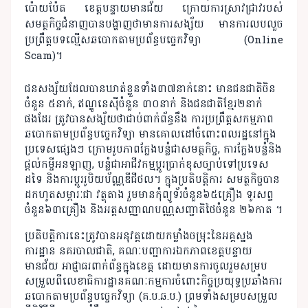
ប៉ោយប៉ែត ខេត្តបន្ទាយមានជ័យ ក្រោយការស្រាវជ្រាវរបស់
សមត្ថកិច្ចជំនាញបានបង្ហាញថាមានការសង្ស័យ មានការលបលួច
ប្រព្រឹត្តបទល្មើសឆបោកតាមប្រព័ន្ធបច្ចេកវិទ្យា (Online
Scam)។
ជនសង្ស័យដែលបានឃាត់ខ្លួនទាំង៣៧នាក់នោះ មានជនជាតិចិន
ចំនួន ៥នាក់, ឥណ្ឌូនេស៊ីចំនួន ៣០នាក់ និងជនជាតិខ្មែរ២នាក់
ផងដែរ ត្រូវបានសង្ស័យថាជាប់ពាក់ព័ន្ធនឹង ការប្រព្រឹត្តសកម្មភាព
ឆបោកតាមប្រព័ន្ធបច្ចេកវិទ្យា មានគោលដៅចំពោះពលរដ្ឋនៅក្នុង
ប្រទេសផ្សេងៗ ក្រោមរូបភាពក្លែងបន្លំជាសមត្ថកិច្ច, ការក្លែងបន្លំនិង
ផ្តល់កម្ចីអនឡាញ, បន្លំជាអាជីវកម្មប្តូរប្រាក់ខុសច្បាប់ទៅប្រទេស
ដទៃ និងការប្តូររូបិយប័ណ្ណឌីជីថល។ ក្នុងប្រតិបត្តិការ សមត្ថកិច្ចបាន
ដកហូតសម្ភារៈជា វត្ថុតាង រួមមានកុំព្យូទ័រចំនួន៦៥គ្រឿង ទូរសព្ទ
ចំនួន៦៣គ្រឿង និងអត្តសញ្ញាណបណ្ណសញ្ជាតិថៃចំនួន ២៦កាត ។
ប្រតិបត្តិការនេះត្រូវបានអនុវត្តដោយកម្លាំងចម្រុះនៃអគ្គស្នង
ការដ្ឋាន នគរបាលជាតិ, គណៈបញ្ជាការឯកភាពខេត្តបន្ទាយ
មានជ័យ អាជ្ញាធរពាក់ព័ន្ធក្នុងខេត្ត ដោយមានការចូលរួមសម្រប
សម្រួលពីលេខាធិការដ្ឋានគណៈកម្មការចំពោះកិច្ចប្រយុទ្ធប្រឆាំងការ
ឆបោកតាមប្រព័ន្ធបច្ចេកវិទ្យា (គ.ប.ឆ.ប.) ព្រមទាំងសម្របសម្រួល