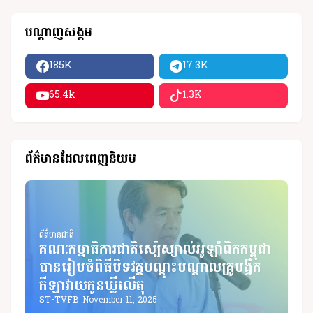
បណ្តាញសង្គម
185K
17.3K
65.4k
1.3K
ព័ត៌មានដែលពេញនិយម
ព័ត៌មានជាតិ
គណៈកម្មាធិការជាតិស្ប៉េស្យាល់អូឡាំពិកកម្ពុជា
បានរៀបចំពិធីបិទវគ្គបណ្តុះបណ្តាលគ្រូបង្វឹក
កីឡាវាយកូនឃ្លីលើតុ
ST-TVFB
-
November 11, 2025