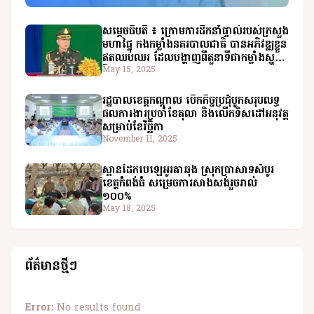
សម្តេចធិបតី ៖ ក្រោមការដឹកនាំផ្ទាល់របស់ក្រសួង
មហាផ្ទៃ កងកម្លាំងនគរបាលជាតិ បានអភិវឌ្ឍខ្លួន
ឥតឈប់ឈរ ដែលបង្ហាញពីតួនាទីជាកម្លាំងស្នូល
មិនអាចខ្វះបាន
May 15, 2025
រដ្ឋបាលខេត្តកណ្ដាល បើកកិច្ចប្រជុំបូកសរុបលទ្ធ
ផលការងារប្រចាំខែតុលា និងលើកទិសដៅអនុវត្ត
សម្រាប់ខែវិច្ឆិកា
November 11, 2025
ស្ពានដែកបេឡេអូរតាឆុង ស្រុកប្រាសាទសំបូរ
ខេត្តកំពង់ធំ សម្រេចការសាងសង់រួចរាល់
១០០%
May 18, 2025
ព័ត៌មានថ្មីៗ
Error:
No results found