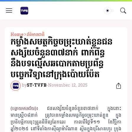
Home
ព័ត៌មានជាតិ
កម្លាំងសមត្ថកិច្ចចម្រុះឃាត់ខ្លួនជន
សង្ស័យចំនួន៣៧នាក់ ពាក់ព័ន្ធ
នឹងបទល្មើសឆបោកតាមប្រព័ន្ធ
បច្ចេកវិទ្យានៅក្រុងប៉ោយប៉ែត
by
ST-TVFB
-
November 12, 2025
ជនសង្ស័យចំនួនចំនួន៣៧នាក់ ក្នុងនោះ
(បន្ទាយមានជ័យ)៖
មានស្រ្តី០៨នាក់ ត្រូវបានកម្លាំងសមត្ថកិច្ចចម្រុះឃាត់ខ្លួន ក្នុង
ប្រតិបត្តិការចុះត្រួតពិនិត្យឆែកឆេរ កាលពីថ្ងៃទី១១ ខែវិច្ឆិកា
ឆ្នាំ២០២៥ នៅទីតាំងកាស៊ីណូម៉ារីណាន ស្ថិតក្នុងបុរីសានហូរ ក្រុង